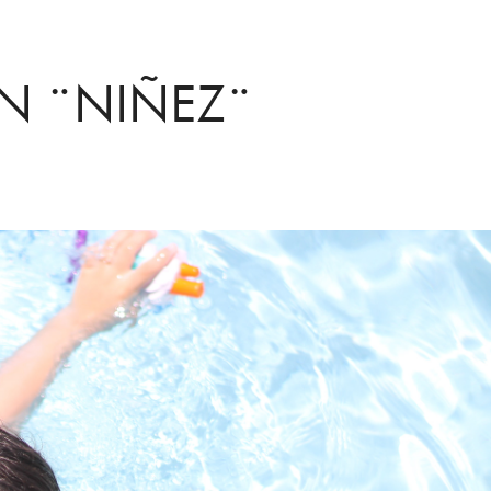
N ¨NIÑEZ¨